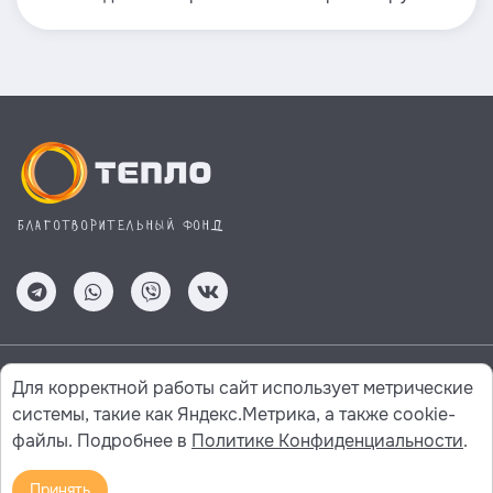
Благотворительный фонд
Для корректной работы сайт использует метрические
Сайт разработан в компании
системы, такие как Яндекс.Метрика, а также cookie-
© 2022 Все права защищены. Сайт не является публичной
файлы. Подробнее в
Политике Конфиденциальности
.
офертой.
Политика конфиденциальности
Принять